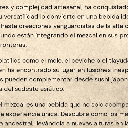
res y complejidad artesanal, ha conquistado
u versatilidad lo convierte en una bebida i
hasta creaciones vanguardistas de la alta co
undo están integrando el mezcal en sus p
ronteras.
atillos como el mole, el ceviche o el tlayuda
én ha encontrado su lugar en fusiones inesp
s pueden complementar desde sushi japonés 
s del sudeste asiático.
l mezcal es una bebida que no solo acompañ
a experiencia única. Descubre cómo los me
ancestral, llevándola a nuevas alturas en l