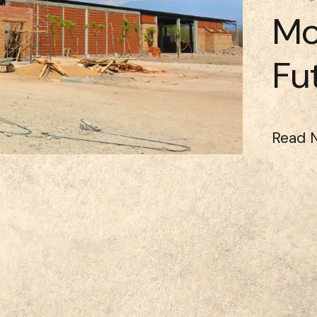
Mo
Fu
Read 